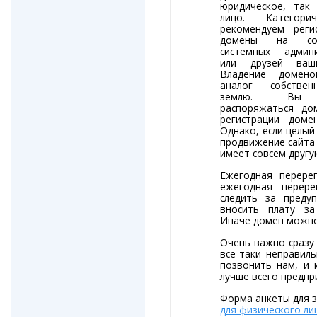
юридическое, так
лицо. Категори
рекомендуем реги
домены на сотр
системных админи
или друзей ваш
Владение домен
аналог собстве
землю. Вы 
распоряжаться до
регистрации доме
Однако, если целый
продвижение сайта 
имеет совсем другу
Ежегодная перере
ежегодная перере
следить за пред
вносить плату за
Иначе домен можно
Очень важно сразу 
все-таки неправил
позвонить нам, и 
лучше всего предпр
Форма анкеты для 
для физического ли