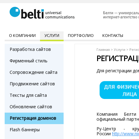
О КОМПАНИИ
УСЛУГИ
ПОРТФОЛИО
КОНТАКТЫ
Разработка сайтов
Главная
>
Услуги
>
Реги
РЕГИСТРА
Фирменный стиль
Для регистрации до
Сопровождение сайта
Продвижение сайтов
Тексты для сайта
Обновление сайтов
Компания Белти
Регистрация доменов
официальный парт
Ру-Центр - кр
Flash баннеры
России
http://www.nic