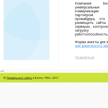
Компания Б
универсальные
коммуникации
яв
партнером х
провайдера, что 
размещать сайты 
серверах, контрол
загруз
работоспособность
Форма анкеты для 
для физического ли
Поделиться
-->
©
Правильные сайты
в Белти, 1996—2017.