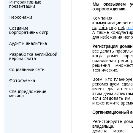
Интерактивные
Мы оказываем ус
презентации
сопровождению.
Персонажи
Компания 
коммуникации реги
ru
,
com
,
org
,
net
,
msk
Создание
корпоративных игр
А также консульти
для избежания непр
Аудит и аналитика
Регистрация домен
все делать правиль
Разработка английской
когда домен заре
версии сайта
правильная регист
решения множес
Социальные сети
технических.
Всем, кто планиру
Фотосъемка
рекомендуем сдела
имеет два аспекта
Спецпредложение
этим двум аспектам
месяца
если следовать им
и сэкономите время
Организационный а
Регистрируйте доме
владельца. Вл
домена может 